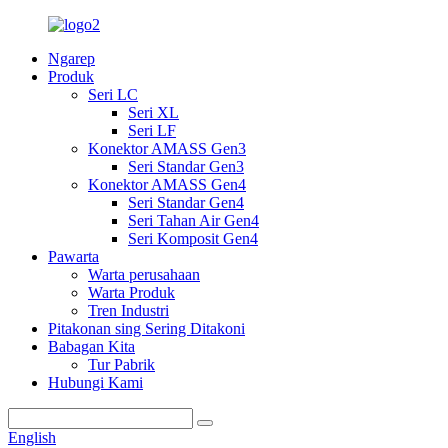
Ngarep
Produk
Seri LC
Seri XL
Seri LF
Konektor AMASS Gen3
Seri Standar Gen3
Konektor AMASS Gen4
Seri Standar Gen4
Seri Tahan Air Gen4
Seri Komposit Gen4
Pawarta
Warta perusahaan
Warta Produk
Tren Industri
Pitakonan sing Sering Ditakoni
Babagan Kita
Tur Pabrik
Hubungi Kami
English