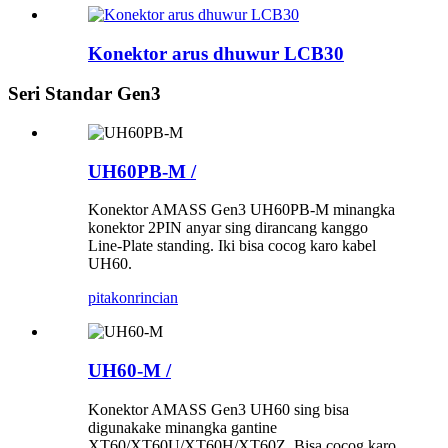
Konektor arus dhuwur LCB30
Seri Standar Gen3
UH60PB-M /
Konektor AMASS Gen3 UH60PB-M minangka
konektor 2PIN anyar sing dirancang kanggo
Line-Plate standing. Iki bisa cocog karo kabel
UH60.
pitakon
rincian
UH60-M /
Konektor AMASS Gen3 UH60 sing bisa
digunakake minangka gantine
XT60/XT60U/XT60H/XT60Z. Bisa cocog karo