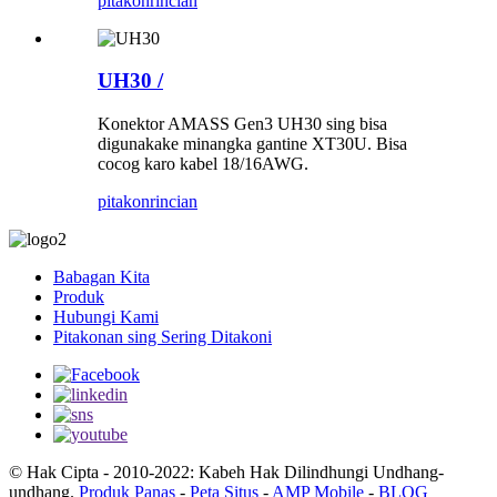
pitakon
rincian
UH30 /
Konektor AMASS Gen3 UH30 sing bisa
digunakake minangka gantine XT30U. Bisa
cocog karo kabel 18/16AWG.
pitakon
rincian
Babagan Kita
Produk
Hubungi Kami
Pitakonan sing Sering Ditakoni
© Hak Cipta - 2010-2022: Kabeh Hak Dilindhungi Undhang-
undhang.
Produk Panas
-
Peta Situs
-
AMP Mobile
-
BLOG